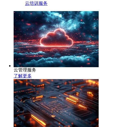
云培训服务
云管理服务
了解更多