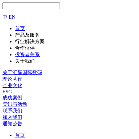
中
EN
首页
产品及服务
行业解决方案
合作伙伴
投资者关系
关于我们
关于汇赢国际数码
理论著作
企业文化
ESG
成功案例
资讯与活动
联系我们
加入我们
通知公告
首页