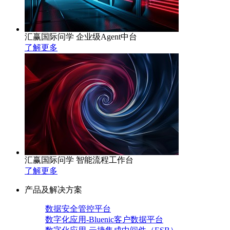
汇赢国际问学 企业级Agent中台
了解更多
汇赢国际问学 智能流程工作台
了解更多
产品及解决方案
数据安全管控平台
数字化应用-Bluenic客户数据平台