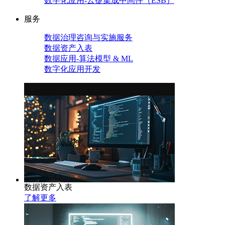
数字化应用-云捷集成中间件（ESB）
服务
数据治理咨询与实施服务
数据资产入表
数据应用-算法模型 & ML
数字化应用开发
数据资产入表
了解更多