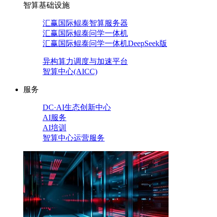
智算基础设施
汇赢国际鲲泰智算服务器
汇赢国际鲲泰问学一体机
汇赢国际鲲泰问学一体机DeepSeek版
异构算力调度与加速平台
智算中心(AICC)
服务
DC·AI生态创新中心
AI服务
AI培训
智算中心运营服务